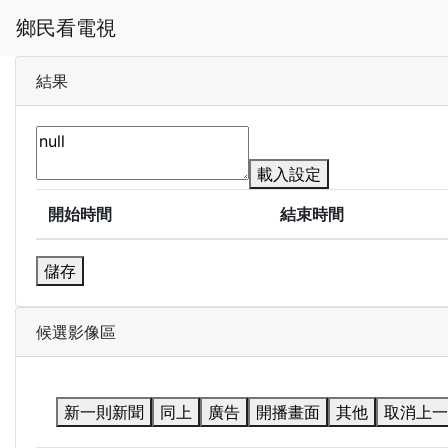
鄉民看電視
結果
載入設定
開始時間
結束時間
儲存
候選影像區
新一則新聞
同上
廣告
開播畫面
其他
取消上一