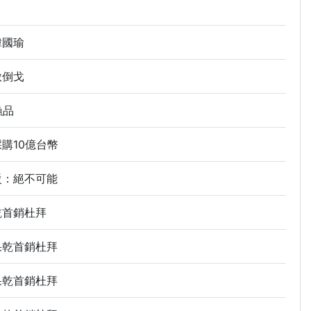
韓國瑜
赦倒戈
漁品
購10億台幣
駁：絕不可能
乾首銷杜拜
果乾首銷杜拜
果乾首銷杜拜