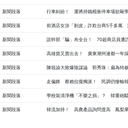
新聞段落
行車糾紛！ 運將持鐵棍衝停車場欲毆
新聞段落
前酒店女涉「剝皮」詐欺台商5千多萬 
新聞段落
誆幹部「騙」布全台！ 70超商店員遭詐
新聞段落
高雄貨又賣出去！ 廣東潮州連都一年採
新聞段落
陳筱諭大敗爆陰謀論 郭秀珠：扁為特
新聞段落
走偏鋒 蔡賴拉攏獨派！ 民調仍慘輸
新聞段落
學校裝清淨機「不樂之捐」？ 韓重砲
新聞段落
韓流加持！ 高農產品詢問度高 鳳梨