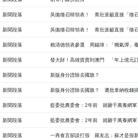
新聞段落
吳拋徵召韓領表！ 青壯派籲直接「徵
新聞段落
吳拋徵召韓領表！ 青壯派籲直接「徵
新聞段落
賴清德領表參選 周錫瑋：「獨氣彈」
新聞段落
發大財！高雄貨賣到澳門 「年上億元
新聞段落
新版身分證除去國旗？
新聞段落
新版身分證除去國旗？ 遭批拿納稅錢
新聞段落
藍委批農委會：2年前 就砸千萬養網軍
新聞段落
藍委批農委會：2年前 就砸千萬養網軍
新聞段落
一再食言卻談打假 羅友志：蘇才是假