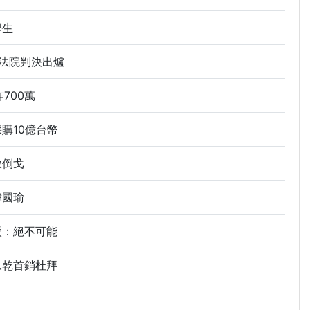
學生
法院判決出爐
700萬
購10億台幣
赦倒戈
韓國瑜
駁：絕不可能
果乾首銷杜拜