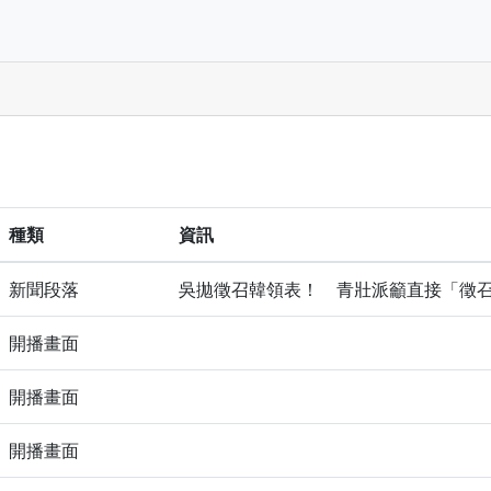
種類
資訊
新聞段落
吳拋徵召韓領表！ 青壯派籲直接「徵
開播畫面
開播畫面
開播畫面