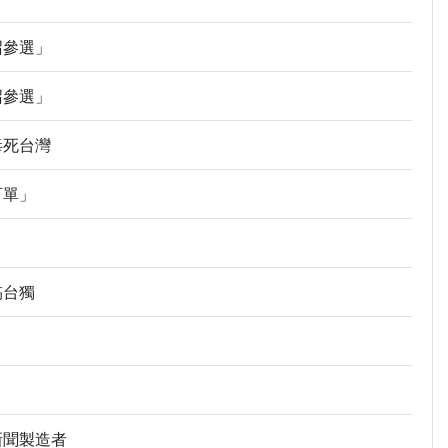
召參選」
召參選」
毒死台灣
訂單」
搞台獨
新聞製造者