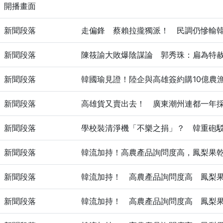
開播畫面
新聞段落
走偏鋒 蔡賴拉攏獨派！ 民調仍慘輸
新聞段落
陳筱諭大敗爆陰謀論 郭秀珠：扁為特
新聞段落
韓國瑜見證！陸企與高雄簽約購10億農
新聞段落
高雄貨又賣出去！ 廣東潮州連都一年採
新聞段落
學校裝清淨機「不樂之捐」？ 韓重砲
新聞段落
韓流加持！高農產品詢問度高，鳳梨果
新聞段落
韓流加持！ 高農產品詢問度高 鳳梨
新聞段落
韓流加持！ 高農產品詢問度高 鳳梨