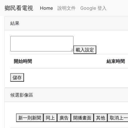
鄉民看電視
Home
說明文件
Google 登入
結果
載入設定
開始時間
結束時間
儲存
候選影像區
新一則新聞
同上
廣告
開播畫面
其他
取消上一