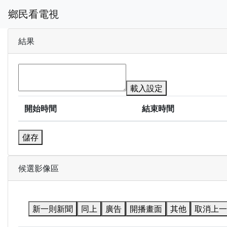
鄉民看電視
結果
載入設定
開始時間
結束時間
儲存
候選影像區
新一則新聞
同上
廣告
開播畫面
其他
取消上一