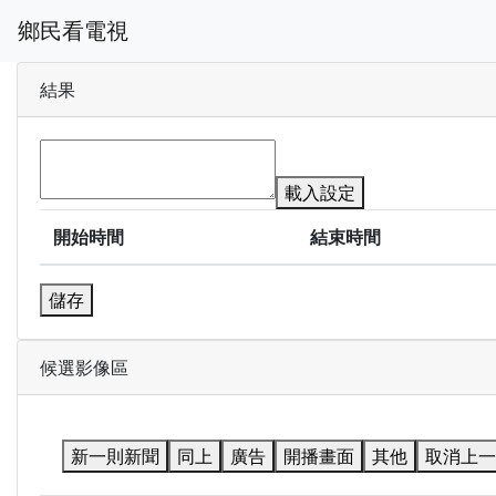
鄉民看電視
結果
載入設定
開始時間
結束時間
儲存
候選影像區
新一則新聞
同上
廣告
開播畫面
其他
取消上一