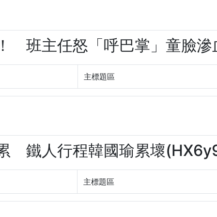
機！ 班主任怒「呼巴掌」童臉滲血(b
主標題區
會累 鐵人行程韓國瑜累壞(HX6y9
主標題區