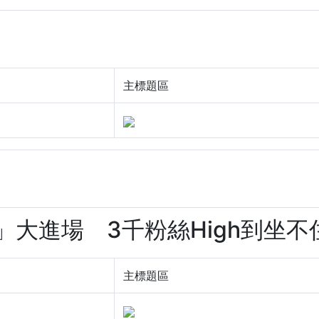
主標題區
」大進場 3千粉絲High到坐不住(9
主標題區