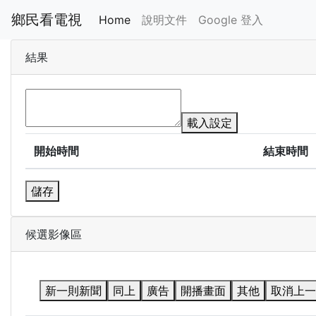
鄉民看電視
Home
說明文件
Google 登入
結果
載入設定
開始時間
結束時間
儲存
候選影像區
新一則新聞
同上
廣告
開播畫面
其他
取消上一