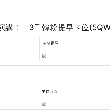
軸演講！ 3千韓粉提早卡位(5QWh
主標題區
主標題區