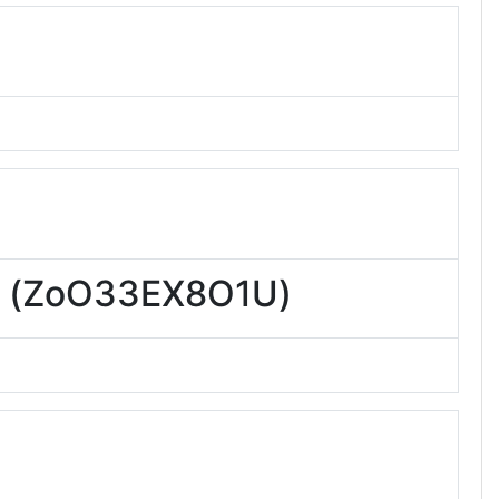
oO33EX8O1U)