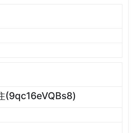
qc16eVQBs8)