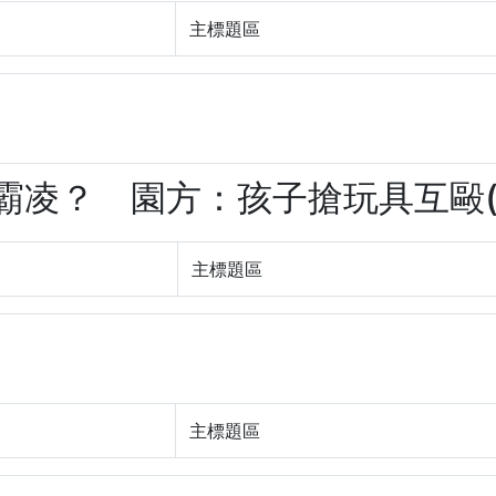
主標題區
遭霸凌？ 園方：孩子搶玩具互毆(kC
主標題區
主標題區