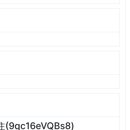
qc16eVQBs8)