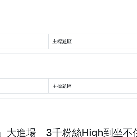
主標題區
主標題區
」大進場 3千粉絲High到坐不住(9