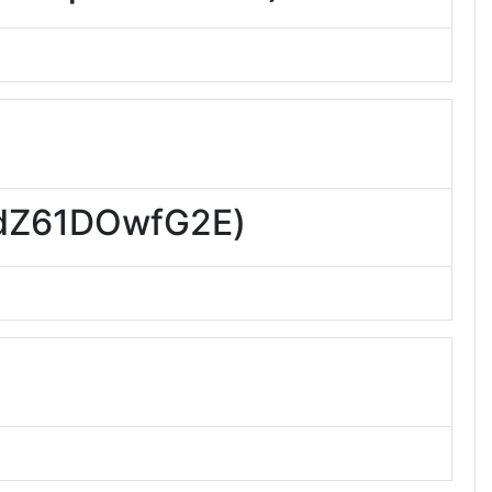
61DOwfG2E)