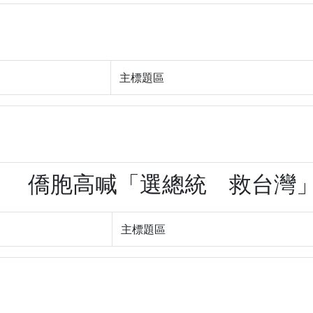
主標題區
20！ 僑胞高喊「選總統 救台灣」(Z
主標題區