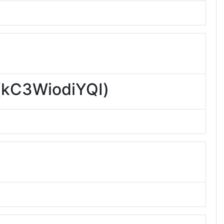
3WiodiYQI)