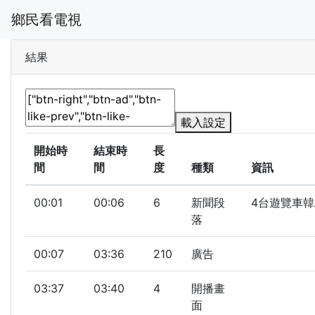
鄉民看電視
結果
載入設定
開始時
結束時
長
間
間
度
種類
資訊
00:01
00:06
6
新聞段
4台遊覽車韓
落
00:07
03:36
210
廣告
03:37
03:40
4
開播畫
面