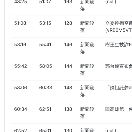
48:25
51:07
163
新聞段
(null)
落
51:08
53:15
128
新聞段
立委控掏空
落
(vRB6M5VT
53:16
55:41
146
新聞段
樹王生技詐60
落
55:42
58:05
144
新聞段
郭台銘宣布參
落
58:06
60:33
148
新聞段
「媽祖託夢叫
落
60:34
62:51
138
新聞段
回高雄第一件事
落
62:52
65:01
130
新聞段
(null)