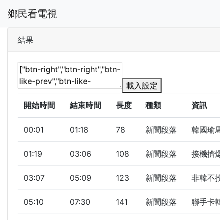
鄉民看電視
結果
載入設定
開始時間
結束時間
長度
種類
資訊
00:01
01:18
78
新聞段落
韓國瑜馬
01:19
03:06
108
新聞段落
接機擠爆
03:07
05:09
123
新聞段落
非韓不投
05:10
07:30
141
新聞段落
聯手卡韓