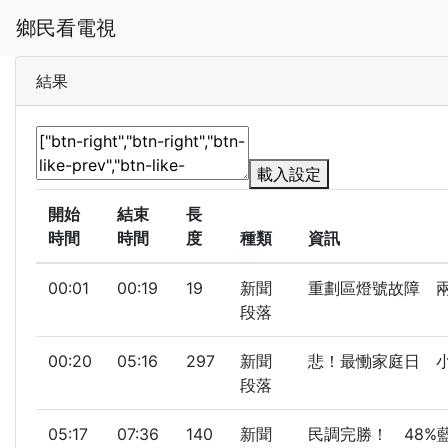
鄉民看電視
結果
載入設定
開始
結束
長
時間
時間
度
種類
資訊
00:01
00:19
19
新聞
重劃區燈號故障 兩車
段落
00:20
05:16
297
新聞
悲！最慟家庭日 小姊
段落
05:17
07:36
140
新聞
民調完勝！ 48%藍