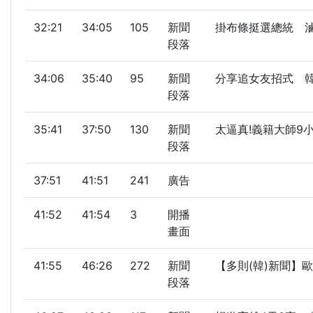
32:21
34:05
105
新聞
掛布條挺選總統 滷味
段落
34:06
35:40
95
新聞
分享追女友招式 韓：
段落
35:41
37:50
130
新聞
太逼真!義籍大師9
段落
37:51
41:51
241
廣告
41:52
41:54
3
開播
畫面
41:55
46:26
272
新聞
【多則(韓)新聞】
段落