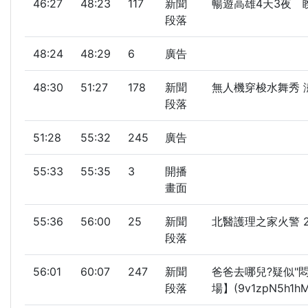
46:27
48:23
117
新聞
暢遊高雄4天3夜 睽違
段落
48:24
48:29
6
廣告
48:30
51:27
178
新聞
無人機穿梭水舞秀 澎湖
段落
51:28
55:32
245
廣告
55:33
55:35
3
開播
畫面
55:36
56:00
25
新聞
北醫護理之家火警 
段落
56:01
60:07
247
新聞
爸爸去哪兒?疑似"
段落
場】(9v1zpN5h1hM