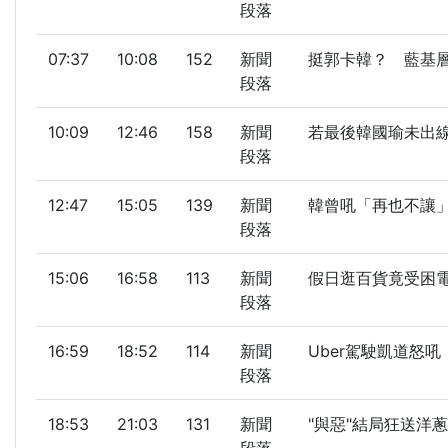
段落
07:37
10:08
152
新聞
挺郭卡韓？ 藍基層拒
段落
10:09
12:46
158
新聞
若最後韓國瑜未出線選2
段落
12:47
15:05
139
新聞
韓曾吼「再也不讓」！
段落
15:06
16:58
113
新聞
假日逛百貨竟受困電梯 
段落
16:59
18:52
114
新聞
Uber駕駛凱道怒吼 
段落
18:53
21:03
131
新聞
"與惡"結局狂送洋蔥