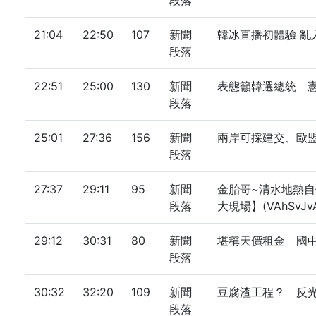
段落
21:04
22:50
107
新聞
韓冰直播初體驗 亂入
段落
22:51
25:00
130
新聞
表態籲韓選總統 憲哥
段落
25:01
27:36
156
新聞
兩岸可採建交、歐盟模
段落
27:37
29:11
95
新聞
金胎哥~清水地熱自備
段落
大現場】(VAhSvJv
29:12
30:31
80
新聞
堪稱天價租金 國中租
段落
30:32
32:20
109
新聞
豆腐渣工程？ 反光圓
段落