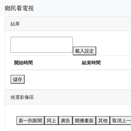
鄉民看電視
結果
載入設定
開始時間
結束時間
儲存
候選影像區
新一則新聞
同上
廣告
開播畫面
其他
取消上一