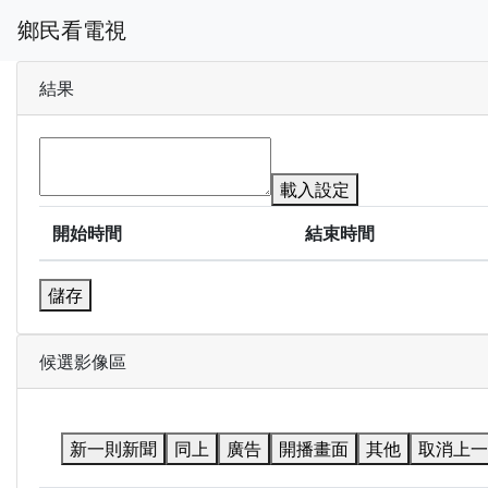
鄉民看電視
結果
載入設定
開始時間
結束時間
儲存
候選影像區
新一則新聞
同上
廣告
開播畫面
其他
取消上一