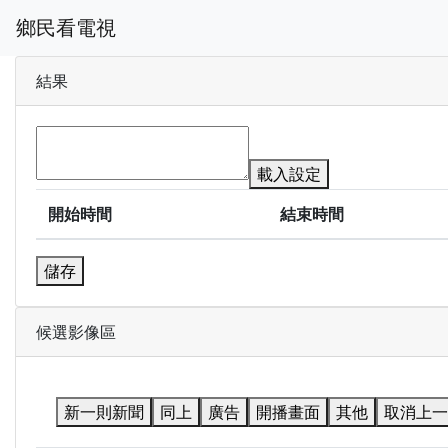
鄉民看電視
結果
載入設定
開始時間
結束時間
儲存
候選影像區
新一則新聞
同上
廣告
開播畫面
其他
取消上一