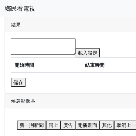
鄉民看電視
結果
載入設定
開始時間
結束時間
儲存
候選影像區
新一則新聞
同上
廣告
開播畫面
其他
取消上一