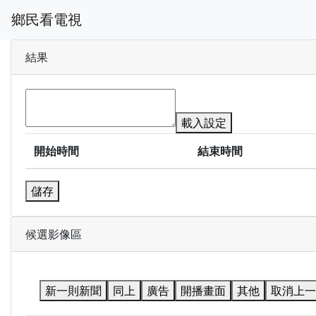
鄉民看電視
結果
載入設定
開始時間
結束時間
儲存
候選影像區
新一則新聞
同上
廣告
開播畫面
其他
取消上一