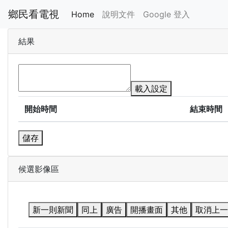
鄉民看電視
Home
說明文件
Google 登入
結果
載入設定
開始時間
結束時間
儲存
候選影像區
新一則新聞
同上
廣告
開播畫面
其他
取消上一