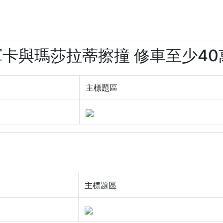
噸軍卡與瑪莎拉蒂擦撞 修車至少40萬(
主標題區
主標題區