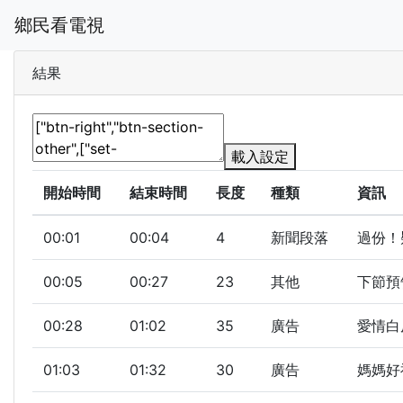
鄉民看電視
結果
載入設定
開始時間
結束時間
長度
種類
資訊
00:01
00:04
4
新聞段落
過份！
00:05
00:27
23
其他
下節預
00:28
01:02
35
廣告
愛情白
01:03
01:32
30
廣告
媽媽好