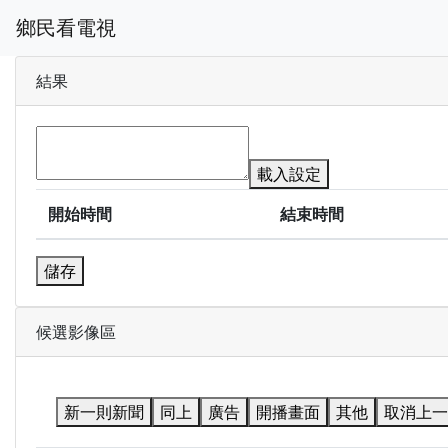
鄉民看電視
結果
載入設定
開始時間
結束時間
儲存
候選影像區
新一則新聞
同上
廣告
開播畫面
其他
取消上一