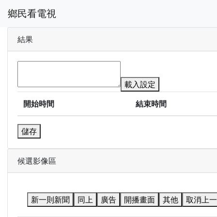
鄉民看電視
結果
載入設定
開始時間
結束時間
儲存
候選影像區
新一則新聞
同上
廣告
開播畫面
其他
取消上一