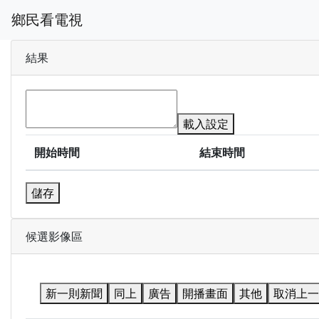
鄉民看電視
結果
載入設定
開始時間
結束時間
儲存
候選影像區
新一則新聞
同上
廣告
開播畫面
其他
取消上一