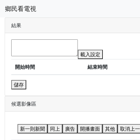
鄉民看電視
結果
載入設定
開始時間
結束時間
儲存
候選影像區
新一則新聞
同上
廣告
開播畫面
其他
取消上一