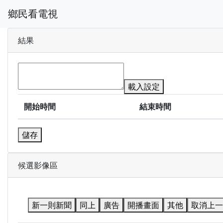
鄉民看電視
結果
載入設定
開始時間
結束時間
儲存
候選影像區
新一則新聞
同上
廣告
開播畫面
其他
取消上一