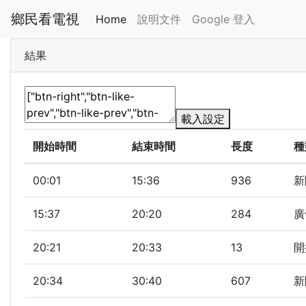
鄉民看電視
Home
說明文件
Google 登入
結果
載入設定
開始時間
結束時間
長度
種
00:01
15:36
936
新
15:37
20:20
284
廣
20:21
20:33
13
開
20:34
30:40
607
新