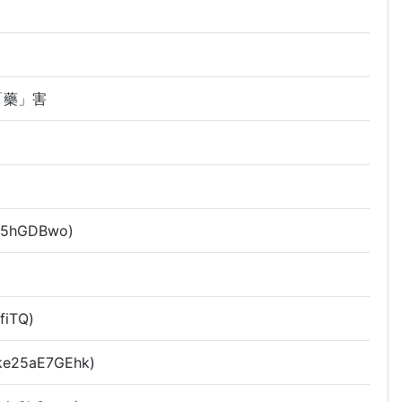
「藥」害
hGDBwo)
iTQ)
5aE7GEhk)