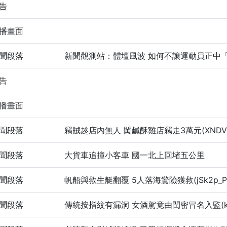
告
播畫面
聞段落
新聞觀測站：體壇風波 如何不讓運動員正中
告
播畫面
聞段落
竊賊趁店內無人 闖鹹酥雞店竊走3萬元(XNDV5
聞段落
大貨車追撞小客車 國一北上回堵五公里
聞段落
帆船與救生艇翻覆 5人落海驚險獲救(jSk2p_Pf
聞段落
傳統按指紋有漏洞 女酒駕竟由閏密冒名入監(ke2