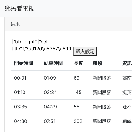
鄉民看電視
結果
載入設定
開始時間
結束時間
長度
種類
資訊
00:01
01:09
69
新聞段落
鄭南
01:10
03:34
145
新聞段落
挺英
03:35
04:29
55
新聞段落
疑不
04:30
07:51
202
新聞段落
總統