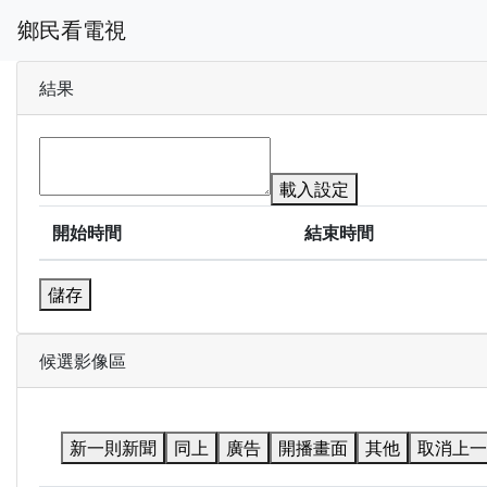
鄉民看電視
結果
載入設定
開始時間
結束時間
儲存
候選影像區
新一則新聞
同上
廣告
開播畫面
其他
取消上一