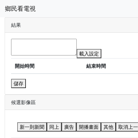
鄉民看電視
結果
載入設定
開始時間
結束時間
儲存
候選影像區
新一則新聞
同上
廣告
開播畫面
其他
取消上一