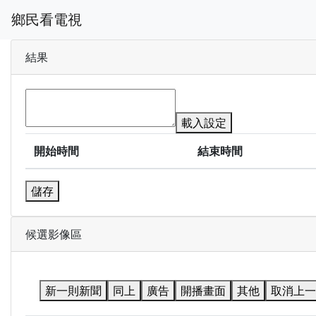
鄉民看電視
結果
載入設定
開始時間
結束時間
儲存
候選影像區
新一則新聞
同上
廣告
開播畫面
其他
取消上一