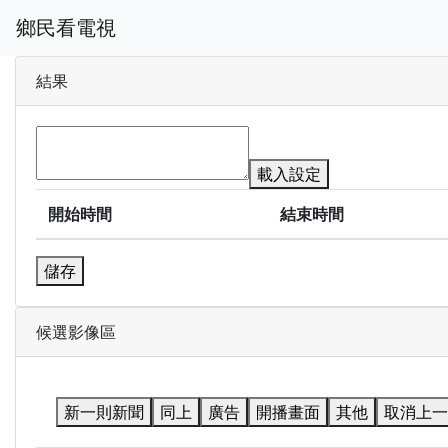
鄉民看電視
結果
載入設定
開始時間
結束時間
儲存
候選影像區
新一則新聞
同上
廣告
開播畫面
其他
取消上一