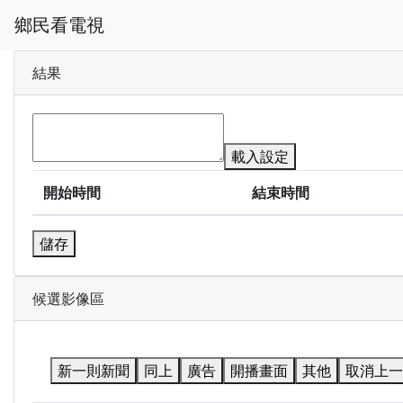
鄉民看電視
結果
載入設定
開始時間
結束時間
儲存
候選影像區
新一則新聞
同上
廣告
開播畫面
其他
取消上一