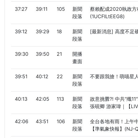
37:27
39:11
105
新聞
蔡賴配成2020執政方
段落
(1UCFILtEEG8)
39:12
39:29
18
新聞
[最新消息] 高度不
段落
39:30
39:50
21
開播
畫面
39:51
40:12
22
新聞
不要跟我搶！萌喵星人
段落
40:13
42:05
113
新聞
故意挑釁?! 中共"殲
段落
張硯卿 游家瑋｜【LIVE
42:06
43:51
106
新聞
全台各地有雨！上午中
段落
【準氣象快報】(NJ-Qi