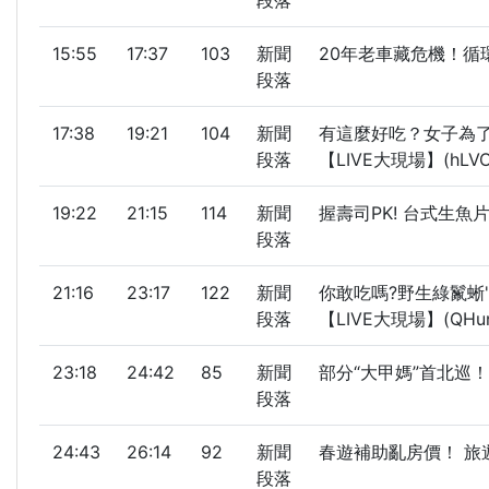
段落
15:55
17:37
103
新聞
20年老車藏危機！循
段落
17:38
19:21
104
新聞
有這麼好吃？女子為了
段落
【LIVE大現場】(hLVO
19:22
21:15
114
新聞
握壽司PK! 台式生魚片
段落
21:16
23:17
122
新聞
你敢吃嗎?野生綠鬣蜥
段落
【LIVE大現場】(QHun
23:18
24:42
85
新聞
部分“大甲媽”首北巡！
段落
24:43
26:14
92
新聞
春遊補助亂房價！ 旅遊
段落