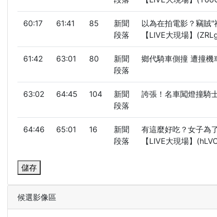
60:17
61:41
85
新聞
以為在拍電影？竊賊"
段落
【LIVE大現場】(ZRLg
61:42
63:01
80
新聞
鄉代騎車側撞 遭撞機
段落
63:02
64:45
104
新聞
誇張！名車闖燈撞騎士 「
段落
64:46
65:01
16
新聞
有這麼好吃？女子為了
段落
【LIVE大現場】(hLVO
儲存
候選影像區