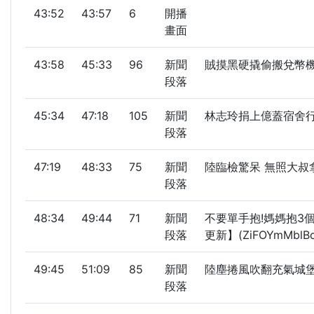
43:52
43:57
6
開播
畫面
43:58
45:33
96
新聞
賊摸黑硬撬偷搬兌幣機
段落
45:34
47:18
105
新聞
林志玲捐上億蓋宿舍行
段落
47:19
48:33
75
新聞
陸臨檢驚呆 無照大叔
段落
48:34
49:44
71
新聞
不要單手抱!媽媽抱3
段落
更新】(ZiFOYmMblBc
49:45
51:09
85
新聞
陸塵捲風吹翻充氣城
段落