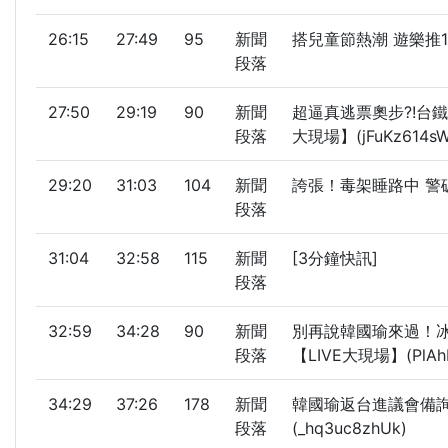
26:15
27:49
95
新聞
搭兒童節熱潮 遊樂推1
段落
27:50
29:19
90
新聞
超逼真逃票奧步?!台鐵
段落
大現場】(jFuKz614s
29:20
31:03
104
新聞
誇張！毒架睡路中 警
段落
31:04
32:58
115
新聞
[3分鐘快訊]
段落
32:59
34:28
90
新聞
別再說韓國瑜來過！冰
段落
【LIVE大現場】(PlAh
34:29
37:26
178
新聞
韓國瑜返台進議會備詢 
段落
(_hq3uc8zhUk)