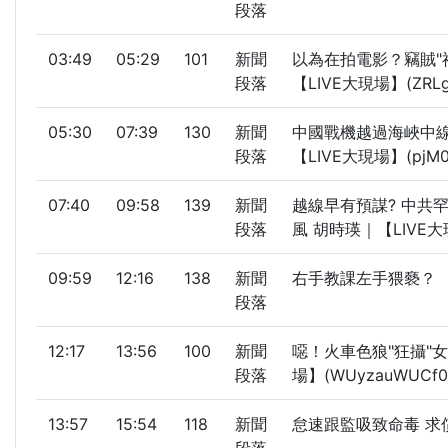
段落
03:49
05:29
101
新聞
以為在拍電影？竊賊"
段落
【LIVE大現場】(ZRLg
05:30
07:39
130
新聞
中國戰機越過海峽中線
段落
【LIVE大現場】(pjM0I
07:40
09:58
139
新聞
越線早有預謀? 中共罕
段落
風 胡時瑛｜【LIVE大現
09:59
12:16
138
新聞
右手教課左手猥褻？ 補
段落
12:17
13:56
100
新聞
噁！火車色狼"狂攝"女
段落
場】(WUyzauWUCf0
13:57
15:54
118
新聞
怠速跟監吸致命毒 求償