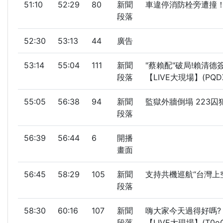
51:10
52:29
80
新聞
車違停消防栓旁遭撞！ 
段落
52:30
53:13
44
廣告
53:14
55:04
111
新聞
"蔡賴配"破局!賴清
段落
【LIVE大現場】(PQD
55:05
56:38
94
新聞
監獄外牆倒塌 223囚
段落
56:39
56:44
6
開播
畫面
56:45
58:29
105
新聞
支持共機巡航“台灣上
段落
58:30
60:16
107
新聞
嗨大家今天過得好嗎?
段落
【LIVE大現場】(T0oO