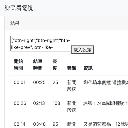
鄉民看電視
結果
載入設定
開始
結束
長
時間
時間
度
種類
資訊
00:01
00:25
25
新聞
鄉代騎車側撞 遭撞機
段落
00:26
02:13
108
新聞
誇張！名車闖燈撞騎士 「
段落
02:14
03:48
95
新聞
又是酒駕惹禍 12歲男童