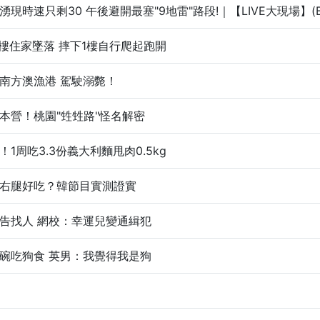
現時速只剩30 午後避開最塞"9地雷"路段!｜【LIVE大現場】(BI8
6樓住家墜落 摔下1樓自行爬起跑開
南方澳漁港 駕駛溺斃！
本營！桃園"甡甡路"怪名解密
1周吃3.3份義大利麵甩肉0.5kg
右腿好吃？韓節目實測證實
告找人 網校：幸運兒變通緝犯
碗吃狗食 英男：我覺得我是狗