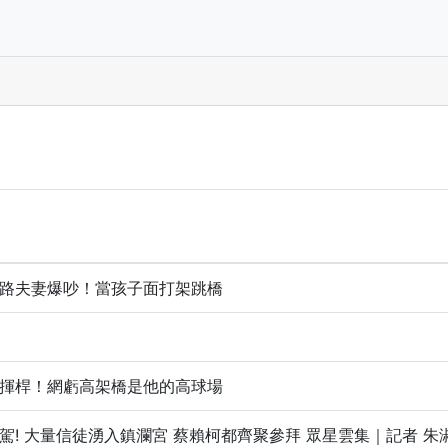
路夫妻爆吵！當孩子面打架跳橋
揮桿！網虧高架橋是他的高球場
! 大量信徒湧入鎮瀾宮 蔡賴柯都齊聚參拜 眾星雲集｜記者 朱淑君｜【