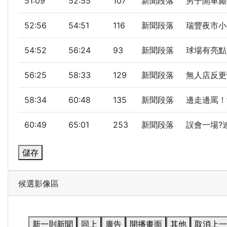
51:09
52:55
107
新聞段落
男子開車癲
52:56
54:51
116
新聞段落
瑞豐夜市小
54:52
56:24
93
新聞段落
球場有亮點!
56:25
58:33
129
新聞段落
無人店反更
58:34
60:48
135
新聞段落
邊走邊罵！
60:49
65:01
253
新聞段落
誤會一場?連
儲存
候選影像區
新一則新聞
同上
廣告
開播畫面
其他
取消上一