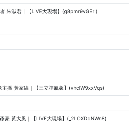
君｜【LIVE大現場】(g8pmr9vGErI)
播 黃家緯｜【三立準氣象】(vhcIW9xxVqs)
黃大風｜【LIVE大現場】(_2LOXDqNWn8)