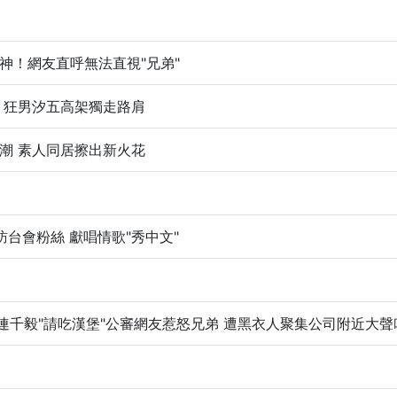
神！網友直呼無法直視"兄弟"
 狂男汐五高架獨走路肩
潮 素人同居擦出新火花
訪台會粉絲 獻唱情歌"秀中文"
.連千毅"請吃漢堡"公審網友惹怒兄弟 遭黑衣人聚集公司附近大聲叫囂｜