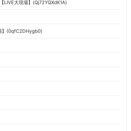
E大現場】(Qj72YQXdK1A)
0qfC2DHygb0)