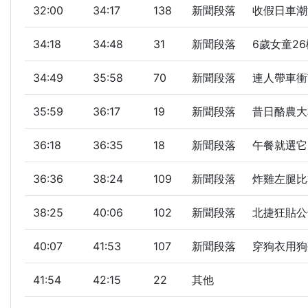
32:00
34:17
138
新聞段落
收假日車潮湧
34:18
34:48
31
新聞段落
6歲女童2
34:49
35:58
70
新聞段落
連人帶車衝
35:59
36:17
19
新聞段落
昔日酪農大
36:18
36:35
18
新聞段落
午餐就選它！
36:36
38:24
109
新聞段落
炸雞左腿比
38:25
40:06
102
新聞段落
北捷狂貼公
40:07
41:53
107
新聞段落
穿狗衣用狗
41:54
42:15
22
其他