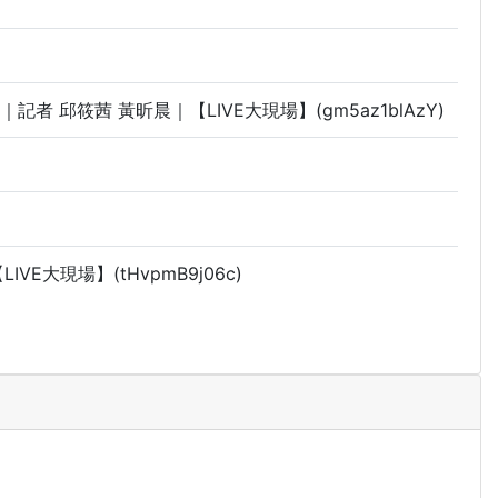
 邱筱茜 黃昕晨｜【LIVE大現場】(gm5az1blAzY)
大現場】(tHvpmB9j06c)