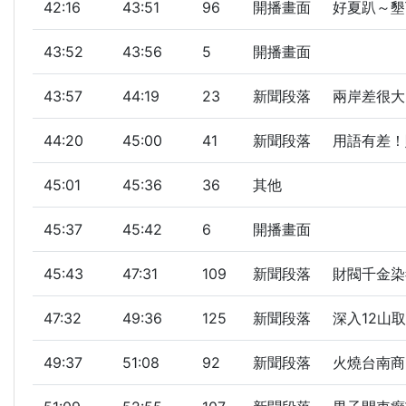
42:16
43:51
96
開播畫面
好夏趴～墾丁
43:52
43:56
5
開播畫面
43:57
44:19
23
新聞段落
兩岸差很大！
44:20
45:00
41
新聞段落
用語有差！
45:01
45:36
36
其他
45:37
45:42
6
開播畫面
45:43
47:31
109
新聞段落
財閥千金染
47:32
49:36
125
新聞段落
深入12山
49:37
51:08
92
新聞段落
火燒台南商