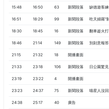
15:48
16:50
63
新聞段落
缺德遊客練
16:51
18:29
99
新聞段落
吃天婦羅"
18:30
18:45
16
新聞段落
翻車趁火打
18:46
21:14
149
新聞段落
別刻意報答
21:15
21:32
18
開播畫面
21:33
23:18
106
新聞段落
日公園驚見
23:19
23:22
4
開播畫面
23:23
24:37
75
新聞段落
喵星人沒回
24:38
25:17
40
廣告