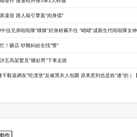
癇發作 捷運站外撞5車2人輕傷
黃違規 路人敲引擎蓋"肉身擋"
中信兄弟啦啦隊"粿粿"好身材藏不住 "峮峮"成新生代啦啦隊女神｜記者
忙！砸店 吵雜糾紛全找"警"
汐五高架驚見"襯衫男"下車走路
千毅逼網友"吃漢堡"反被黑衣人包圍 原來惹到也是姓"連"的｜【LIVE
動作