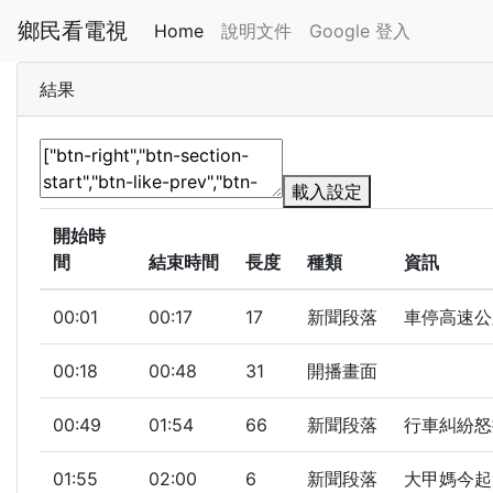
鄉民看電視
Home
說明文件
Google 登入
結果
載入設定
開始時
間
結束時間
長度
種類
資訊
00:01
00:17
17
新聞段落
車停高速公
00:18
00:48
31
開播畫面
00:49
01:54
66
新聞段落
行車糾紛怒
01:55
02:00
6
新聞段落
大甲媽今起駕