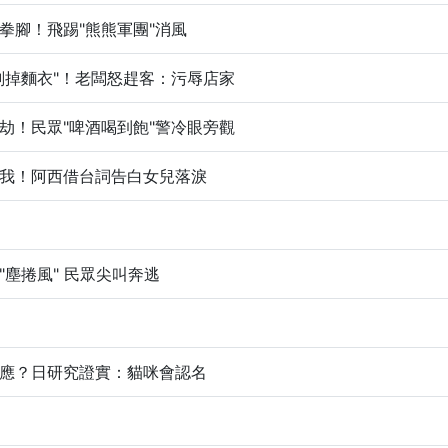
拳腳！飛踢"熊熊軍團"消風
剝掉麵衣"！老闆怒趕客：污辱店家
劫！民眾"啤酒喝到飽"警冷眼旁觀
我！阿西借台詞告白女兒落淚
"塵捲風" 民眾尖叫奔逃
應？日研究證實：貓咪會認名