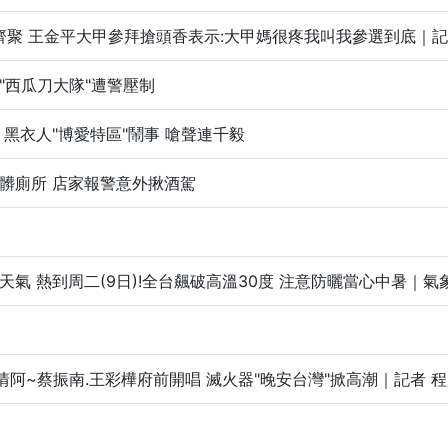
齊聚 王金平大甲參拜搶頭香表示:大甲媽很疼我叫我參選到底｜記者 朱淑
"西瓜刀大隊"遭警壓制
！黑衣人"博愛特區"鬧事 嗆聲連千毅
髒廁所 店家報警意外揪酒駕
氣 熱到周二(9日)!全台飆破高溫30度 注意防曬當心中暑｜氣象主
阿~蔡振南.王彩樺府前開唱 滅火器"晚安台灣"掀高潮｜記者 程彥豪 