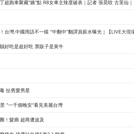
超跑車聚藏"嬌"點 R8女車主辣度破表｜記者 張晃旼 古芙仙｜【LIV
台灣.中國用語不一樣 "中翻中"翻譯員薪水曝光｜【LIVE大現場】(
賊好吃是超好吃 票販子是黃牛
毒 扯舊愛男星
取景 "一千個晚安"看見美麗台灣
圈！髮廊 超商遭波及