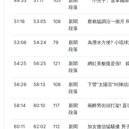
49:33
51:17
105
新聞
「小兒子」進軍國際
段落
51:18
53:05
108
新聞
蔡賴協調沿一個月 民
段落
53:06
54:24
79
新聞
為潛水方便? 小琉球
段落
54:25
56:25
121
新聞
網紅美貌攏是假! 鏡
段落
56:26
58:13
108
新聞
下營"太陽宮"叫陣頭
段落
58:14
60:10
117
新聞
兩醉男街頭打架! 囂
段落
60:11
62:02
112
新聞
加女微信猛騷擾 男