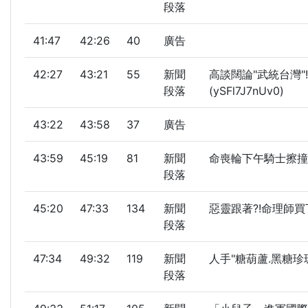
段落
41:47
42:26
40
廣告
42:27
43:21
55
新聞
高談闊論"武統台灣"
段落
(ySFl7J7nUv0)
43:22
43:58
37
廣告
43:59
45:19
81
新聞
命喪輪下午騎士擦撞
段落
45:20
47:33
134
新聞
惡靈跟著?!命理師買
段落
47:34
49:32
119
新聞
人手"糖葫蘆.黑糖珍
段落