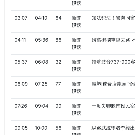
段落
03:07
04:10
64
新聞
知法犯法！警與同窗
段落
04:11
05:36
86
新聞
婦當街攔車擋去路 
段落
05:37
06:08
32
新聞
韓航波音737-90
段落
06:09
07:25
77
新聞
減塑!速食店龍頭"冷
段落
07:26
09:04
99
新聞
一度失聯躲南投民宿
段落
09:05
10:00
56
新聞
驅逐武統學者李毅出