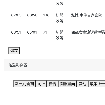
段落
62:03
63:50
108
新聞
驚悚!車停自家庭院
段落
63:51
65:01
71
新聞
四歲女童淚訴遭性騷
段落
儲存
候選影像區
新一則新聞
同上
廣告
開播畫面
其他
取消上一