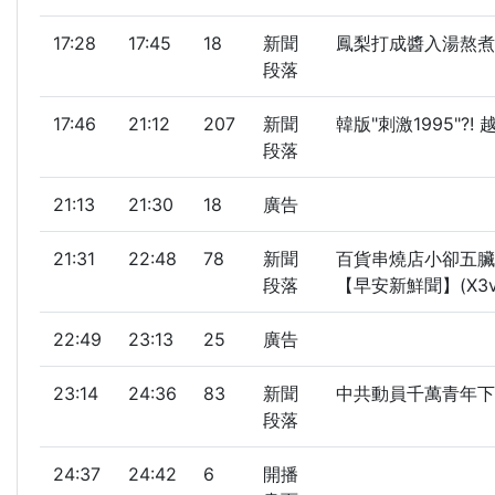
17:28
17:45
18
新聞
鳳梨打成醬入湯熬煮
段落
17:46
21:12
207
新聞
韓版"刺激1995"?
段落
21:13
21:30
18
廣告
21:31
22:48
78
新聞
百貨串燒店小卻五臟
段落
【早安新鮮聞】(X3vE
22:49
23:13
25
廣告
23:14
24:36
83
新聞
中共動員千萬青年下
段落
24:37
24:42
6
開播