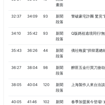
畫面
32:37
34:09
93
新聞
警破豪宅詐團 驚見"
段落
34:10
35:42
93
新聞
Q版媽祖遶境同行!無
段落
35:43
36:26
44
新聞
僑社晚宴"拱韓選總統
段落
36:27
38:04
98
新聞
醉匪五金行買刀搶劫
段落
38:05
40:04
120
新聞
上海製作人來台洽談
段落
40:05
41:46
102
新聞
春季加盟展今登場! 