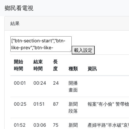
鄉民看電視
結果
載入設定
開始
結束
長
時間
時間
度
種類
資訊
00:01
00:24
24
開播
畫面
00:25
01:51
87
新聞
報案"有小偷" 警帶
段落
01:52
03:06
75
新聞
產婦半路"羊水破"