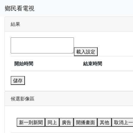
鄉民看電視
結果
載入設定
開始時間
結束時間
儲存
候選影像區
新一則新聞
同上
廣告
開播畫面
其他
取消上一