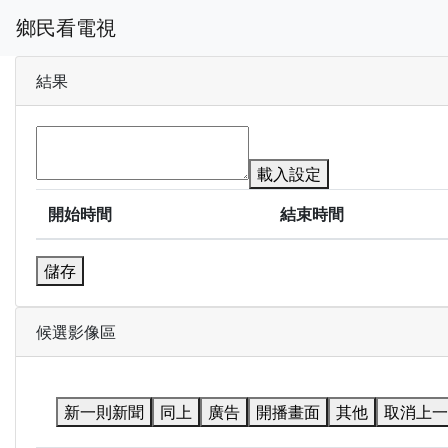
鄉民看電視
結果
載入設定
開始時間
結束時間
儲存
候選影像區
新一則新聞
同上
廣告
開播畫面
其他
取消上一