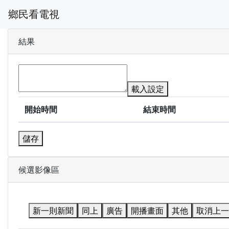
鄉民看電視
結果
載入設定
開始時間
結束時間
儲存
候選影像區
新一則新聞
同上
廣告
開播畫面
其他
取消上一