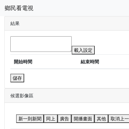
鄉民看電視
結果
載入設定
開始時間
結束時間
儲存
候選影像區
新一則新聞
同上
廣告
開播畫面
其他
取消上一