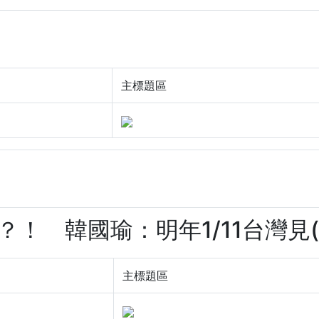
主標題區
？！ 韓國瑜：明年1/11台灣見(-z
主標題區