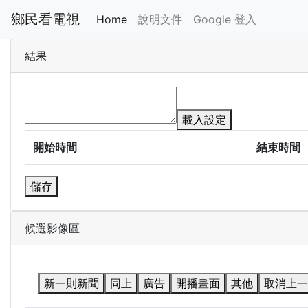
鄉民看電視
Home
說明文件
Google 登入
結果
載入設定
開始時間
結束時間
儲存
候選影像區
新一則新聞
同上
廣告
開播畫面
其他
取消上一