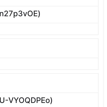
27p3vOE)
-VYOQDPEo)