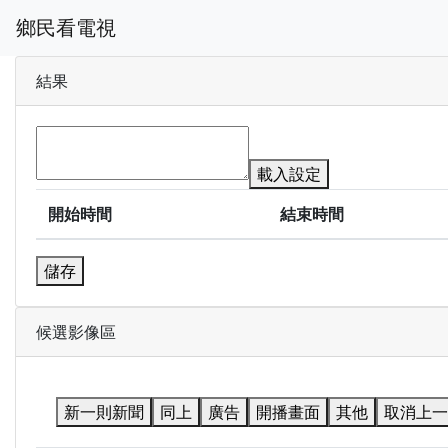
鄉民看電視
結果
載入設定
開始時間
結束時間
儲存
候選影像區
新一則新聞
同上
廣告
開播畫面
其他
取消上一