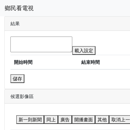
鄉民看電視
結果
載入設定
開始時間
結束時間
儲存
候選影像區
新一則新聞
同上
廣告
開播畫面
其他
取消上一