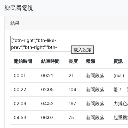
鄉民看電視
結果
載入設定
開始時間
結束時間
長度
種類
資訊
00:01
00:21
21
新聞段落
(null)
00:22
02:05
104
新聞段落
驚！ 惡
02:06
04:52
167
新聞段落
力搏色
04:53
06:07
75
新聞段落
起重機