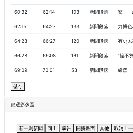
60:32
62:14
103
新聞段落
驚！ 惡
62:15
64:27
133
新聞段落
力搏色
64:28
66:27
120
新聞段落
有史以
66:28
69:08
161
新聞段落
“輸不
69:09
70:01
53
新聞段落
綠營「
儲存
候選影像區
新一則新聞
同上
廣告
開播畫面
其他
取消上一