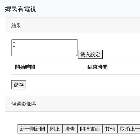
鄉民看電視
結果
載入設定
開始時間
結束時間
儲存
候選影像區
新一則新聞
同上
廣告
開播畫面
其他
取消上一