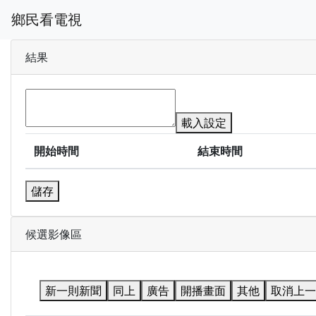
鄉民看電視
結果
載入設定
開始時間
結束時間
儲存
候選影像區
新一則新聞
同上
廣告
開播畫面
其他
取消上一