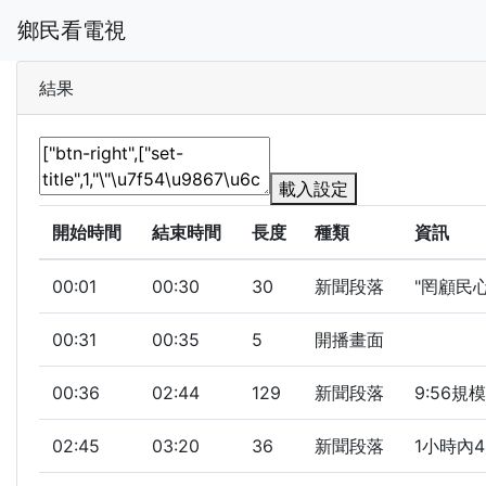
鄉民看電視
結果
載入設定
開始時間
結束時間
長度
種類
資訊
00:01
00:30
30
新聞段落
"罔顧民
00:31
00:35
5
開播畫面
00:36
02:44
129
新聞段落
9:56規
02:45
03:20
36
新聞段落
1小時內4