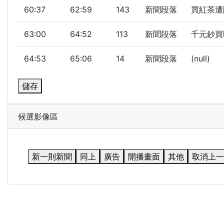
60:37
62:59
143
新聞段落
買紅茶遭開
63:00
64:52
113
新聞段落
千元鈔買咖
64:53
65:06
14
新聞段落
(null)
儲存
候選影像區
新一則新聞
同上
廣告
開播畫面
其他
取消上一