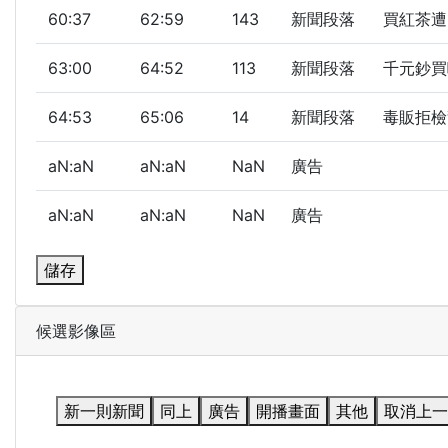
60:37
62:59
143
新聞段落
買紅茶遭開
63:00
64:52
113
新聞段落
千元鈔買咖
64:53
65:06
14
新聞段落
毒販拒檢
aN:aN
aN:aN
NaN
廣告
aN:aN
aN:aN
NaN
廣告
儲存
候選影像區
新一則新聞
同上
廣告
開播畫面
其他
取消上一