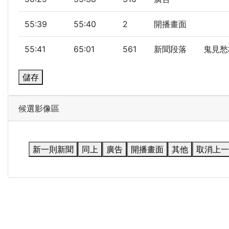
55:39
55:40
2
開播畫面
55:41
65:01
561
新聞段落
鬼見愁
儲存
候選影像區
新一則新聞
同上
廣告
開播畫面
其他
取消上一