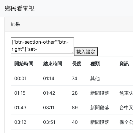
鄉民看電視
結果
載入設定
開始時間
結束時間
長度
種類
資訊
00:01
01:14
74
其他
01:15
01:42
28
新聞段落
煞車失
01:43
03:11
89
新聞段落
台中又
03:12
03:51
40
新聞段落
保全公