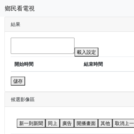
鄉民看電視
結果
載入設定
開始時間
結束時間
儲存
候選影像區
新一則新聞
同上
廣告
開播畫面
其他
取消上一