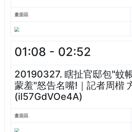
畫面區
01:08 - 02:52
20190327. 瞎扯官邸包"
蒙羞"怒告名嘴!｜記者周楷 
(il57GdVOe4A)
畫面區